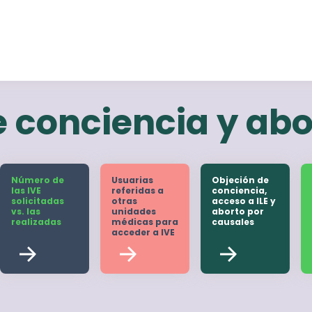
 conciencia y abo
Número de
Usuarias
Objeción de
las IVE
referidas a
conciencia,
solicitadas
otras
acceso a ILE y
vs. las
unidades
aborto por
realizadas
médicas para
causales
acceder a IVE