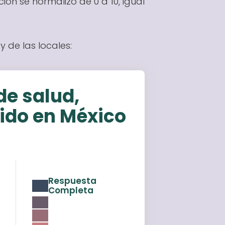
ión se normalizó de 0 a 10, igual
y de las locales:
de salud,
cido en México
Respuesta
Completa