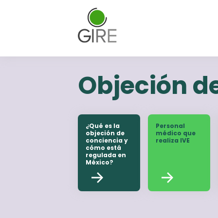
Objeción de
¿Qué es la
Personal
objeción de
médico que
conciencia y
realiza IVE
cómo está
regulada en
México?