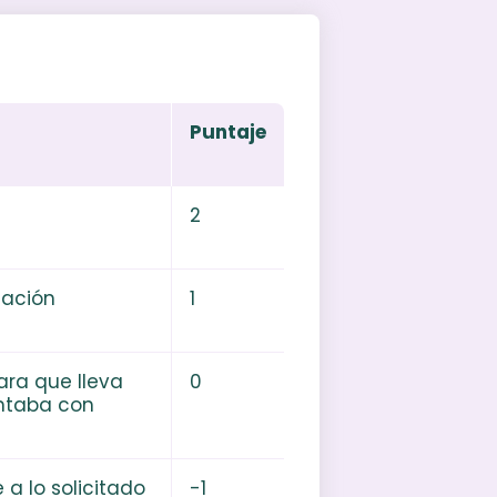
Puntaje
2
mación
1
ara que lleva
0
ontaba con
a lo solicitado
-1