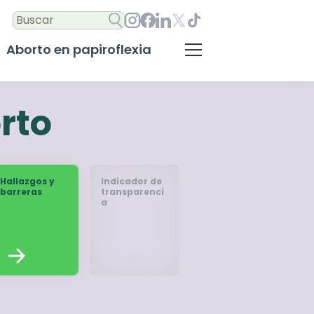
Aborto en papiroflexia
rto
Hallazgos y
Indicador de
barreras
transparenci
a